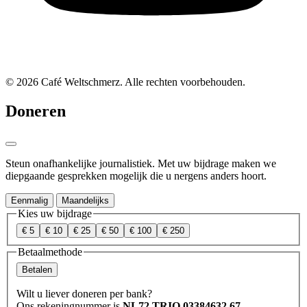
© 2026 Café Weltschmerz. Alle rechten voorbehouden.
Doneren
Steun onafhankelijke journalistiek. Met uw bijdrage maken we
diepgaande gesprekken mogelijk die u nergens anders hoort.
Eenmalig
Maandelijks
Kies uw bijdrage
€ 5
€ 10
€ 25
€ 50
€ 100
€ 250
Betaalmethode
Betalen
Wilt u liever doneren per bank?
Ons rekeningnummer is
NL72 TRIO 03384632 67