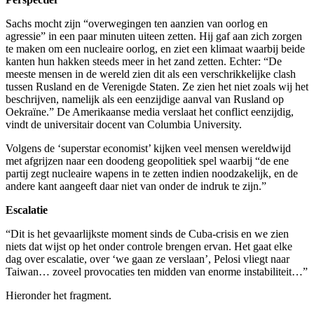
Sachs mocht zijn “overwegingen ten aanzien van oorlog en
agressie” in een paar minuten uiteen zetten. Hij gaf aan zich zorgen
te maken om een nucleaire oorlog, en ziet een klimaat waarbij beide
kanten hun hakken steeds meer in het zand zetten. Echter: “De
meeste mensen in de wereld zien dit als een verschrikkelijke clash
tussen Rusland en de Verenigde Staten. Ze zien het niet zoals wij het
beschrijven, namelijk als een eenzijdige aanval van Rusland op
Oekraïne.” De Amerikaanse media verslaat het conflict eenzijdig,
vindt de universitair docent van Columbia University.
Volgens de ‘superstar economist’ kijken veel mensen wereldwijd
met afgrijzen naar een doodeng geopolitiek spel waarbij “de ene
partij zegt nucleaire wapens in te zetten indien noodzakelijk, en de
andere kant aangeeft daar niet van onder de indruk te zijn.”
Escalatie
“Dit is het gevaarlijkste moment sinds de Cuba-crisis en we zien
niets dat wijst op het onder controle brengen ervan. Het gaat elke
dag over escalatie, over ‘we gaan ze verslaan’, Pelosi vliegt naar
Taiwan… zoveel provocaties ten midden van enorme instabiliteit…”
Hieronder het fragment.