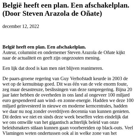
België heeft een plan. Een afschakelplan.
(Door Steven Arazola de Oñate)
december 12, 2022
België heeft een plan. Een afschakelplan.
Auteur, columnist en ondernemer Steven Arazola de Oñate kijkt
naar de actualiteit en geeft zijn ongezouten mening.
Een lijk dat dood is kan men niet blijven reanimeren.
De paars-groene regering van Guy Verhofstadt keurde in 2003 de
wet op de kernuitstap goed. Dit was één van de vele enorm foute,
zeg maar desastreuze, beslissingen van deze rampregering. Bijna 20
jaar later hebben de overheden in ons land al ongeveer 100 miljard
euro gespendeerd aan wind- en zonne-energie. Hadden we deze 100
miljard geïnvesteerd in nieuwe en moderne kerncentrales, hadden
we daar nu nog zonder overdrijven decennia van kunnen genieten.
Dit deden we niet en sinds deze week beseffen velen eindelijk dat
we ons omwille van het gigantisch achterlijk beleid van onze
beleidsmakers stilaan kunnen gaan voorbereiden op black-outs. Veel
Vlamingen weten ondertussen ook al in welke zone van het