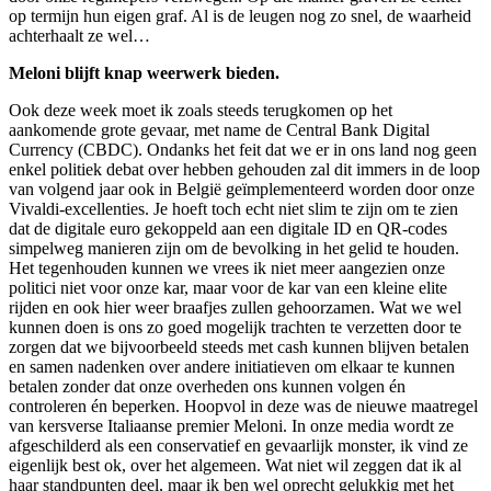
op termijn hun eigen graf. Al is de leugen nog zo snel, de waarheid
achterhaalt ze wel…
Meloni blijft knap weerwerk bieden.
Ook deze week moet ik zoals steeds terugkomen op het
aankomende grote gevaar, met name de Central Bank Digital
Currency (CBDC). Ondanks het feit dat we er in ons land nog geen
enkel politiek debat over hebben gehouden zal dit immers in de loop
van volgend jaar ook in België geïmplementeerd worden door onze
Vivaldi-excellenties. Je hoeft toch echt niet slim te zijn om te zien
dat de digitale euro gekoppeld aan een digitale ID en QR-codes
simpelweg manieren zijn om de bevolking in het gelid te houden.
Het tegenhouden kunnen we vrees ik niet meer aangezien onze
politici niet voor onze kar, maar voor de kar van een kleine elite
rijden en ook hier weer braafjes zullen gehoorzamen. Wat we wel
kunnen doen is ons zo goed mogelijk trachten te verzetten door te
zorgen dat we bijvoorbeeld steeds met cash kunnen blijven betalen
en samen nadenken over andere initiatieven om elkaar te kunnen
betalen zonder dat onze overheden ons kunnen volgen én
controleren én beperken. Hoopvol in deze was de nieuwe maatregel
van kersverse Italiaanse premier Meloni. In onze media wordt ze
afgeschilderd als een conservatief en gevaarlijk monster, ik vind ze
eigenlijk best ok, over het algemeen. Wat niet wil zeggen dat ik al
haar standpunten deel, maar ik ben wel oprecht gelukkig met het