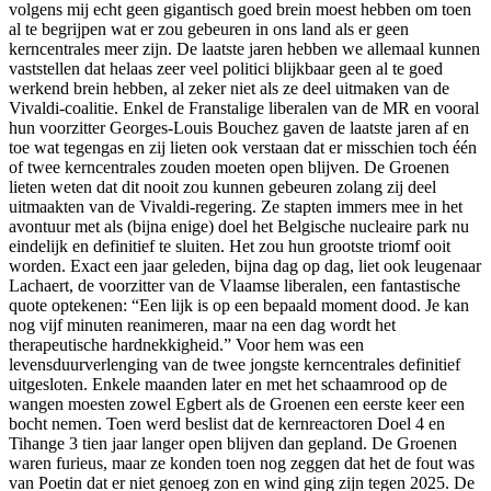
volgens mij echt geen gigantisch goed brein moest hebben om toen
al te begrijpen wat er zou gebeuren in ons land als er geen
kerncentrales meer zijn. De laatste jaren hebben we allemaal kunnen
vaststellen dat helaas zeer veel politici blijkbaar geen al te goed
werkend brein hebben, al zeker niet als ze deel uitmaken van de
Vivaldi-coalitie. Enkel de Franstalige liberalen van de MR en vooral
hun voorzitter Georges-Louis Bouchez gaven de laatste jaren af en
toe wat tegengas en zij lieten ook verstaan dat er misschien toch één
of twee kerncentrales zouden moeten open blijven. De Groenen
lieten weten dat dit nooit zou kunnen gebeuren zolang zij deel
uitmaakten van de Vivaldi-regering. Ze stapten immers mee in het
avontuur met als (bijna enige) doel het Belgische nucleaire park nu
eindelijk en definitief te sluiten. Het zou hun grootste triomf ooit
worden. Exact een jaar geleden, bijna dag op dag, liet ook leugenaar
Lachaert, de voorzitter van de Vlaamse liberalen, een fantastische
quote optekenen: “Een lijk is op een bepaald moment dood. Je kan
nog vijf minuten reanimeren, maar na een dag wordt het
therapeutische hardnekkigheid.” Voor hem was een
levensduurverlenging van de twee jongste kerncentrales definitief
uitgesloten. Enkele maanden later en met het schaamrood op de
wangen moesten zowel Egbert als de Groenen een eerste keer een
bocht nemen. Toen werd beslist dat de kernreactoren Doel 4 en
Tihange 3 tien jaar langer open blijven dan gepland. De Groenen
waren furieus, maar ze konden toen nog zeggen dat het de fout was
van Poetin dat er niet genoeg zon en wind ging zijn tegen 2025. De