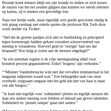
Boontje komt immers altijd om zijn loontje en indien ze toch tussen
de mazen van het net zouden glippen dan kunnen we steeds rekenen
op karma, zij is immers een geweldige trut.
Naar een beetje oude, maar eigenlijk zeer goede gewoonte eindig ik
ook graag vandaag met enkele quotes die professor Rik Torfs deze
week deelde via Twitter:
“Stel dat de groene partijen zich niet zo hardnekkig en principieel
tegen kernenergie hadden gekant vooraleer schoorvoetend van
mening te veranderen. Hoeveel geld en ‘energie’ had ons dat
bespaard? Hoe krijg je zoiets aan de mensen uitgelegd?”
“In een autoritair regime is de vrije meningsuiting altijd voor
honderd procent gegarandeerd. Enkel ‘leugens’ zijn verboden.”
““Minister Vandenbroucke wist niet dat vervallen testmateriaal in het
magazijn miljoenen waard was.” Een belangrijke taak van onze
overheid: zorgzaam omgaan met het geld dat niet van haar is maar
van alle burgers.”
“Je kunt niet tegelijk voor ‘solidariteit’ pleiten en tegelijk mensen die
daar een andere mening over hebben of inhoud aan geven uitsluiten.
Solidariteit en ‘pensée unique’ gaan niet samen.”