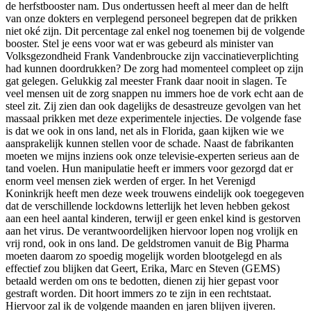
de herfstbooster nam. Dus ondertussen heeft al meer dan de helft
van onze dokters en verplegend personeel begrepen dat de prikken
niet oké zijn. Dit percentage zal enkel nog toenemen bij de volgende
booster. Stel je eens voor wat er was gebeurd als minister van
Volksgezondheid Frank Vandenbroucke zijn vaccinatieverplichting
had kunnen doordrukken? De zorg had momenteel compleet op zijn
gat gelegen. Gelukkig zal meester Frank daar nooit in slagen. Te
veel mensen uit de zorg snappen nu immers hoe de vork echt aan de
steel zit. Zij zien dan ook dagelijks de desastreuze gevolgen van het
massaal prikken met deze experimentele injecties. De volgende fase
is dat we ook in ons land, net als in Florida, gaan kijken wie we
aansprakelijk kunnen stellen voor de schade. Naast de fabrikanten
moeten we mijns inziens ook onze televisie-experten serieus aan de
tand voelen. Hun manipulatie heeft er immers voor gezorgd dat er
enorm veel mensen ziek werden of erger. In het Verenigd
Koninkrijk heeft men deze week trouwens eindelijk ook toegegeven
dat de verschillende lockdowns letterlijk het leven hebben gekost
aan een heel aantal kinderen, terwijl er geen enkel kind is gestorven
aan het virus. De verantwoordelijken hiervoor lopen nog vrolijk en
vrij rond, ook in ons land. De geldstromen vanuit de Big Pharma
moeten daarom zo spoedig mogelijk worden blootgelegd en als
effectief zou blijken dat Geert, Erika, Marc en Steven (GEMS)
betaald werden om ons te bedotten, dienen zij hier gepast voor
gestraft worden. Dit hoort immers zo te zijn in een rechtstaat.
Hiervoor zal ik de volgende maanden en jaren blijven ijveren.