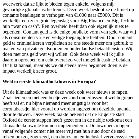
weerwerk dat ze lijkt te bieden tegen enkele, volgens mij,
gevaarlijke globalistische trends. Deze week besloot ze de limiet op
contante betalingen te verhogen van €1000 naar €5000. Dit is
werkelijk een zeer grote tegenslag voor Big Finance en Big Tech in
hun “war on cash”. Een overheid heeft dan ook eigenlijk niets te
beperken. Contant geld is de enige publieke vorm van geld waar wij
als consumenten vrije en veilige toegang toe hebben. Door contant
geld te criminaliseren verplichten ze ons steeds meer om gebruik te
maken van private geldsoorten en buitenlandse betaaldiensten. Wij
doen met ons geld wat wij willen. Ook deze week wil ik jullie
daarom oproepen om echt overal zo veel mogelijk cash te betalen.
Dit lijkt banaal, maar als we dit steeds meer beginnen doen is de
impact werkelijk zeer groot.
Weldra eerste klimaatlockdowns in Europa?
Uit de klimaathoek was er deze week ook weer nieuws te rapen.
Zoals iedereen met een beetje verstand ondertussen al wel begrepen
heeft zal er, nu bijna niemand meer angstig is voor het
coronabeestje, hier vooral op worden ingezet om dezelfde agenda
door te duwen. Deze week raakte bekend dat de Engelste stad
Oxford de eerste stappen heeft gezet om in de nabije toekomst een
klimaatlockdown te kunnen implementeren. De inwoners mogen
vanaf volgende zomer niet meer vrij met hun auto door de stad
reizen om zo, zogezegd, een duurzaam en inclusief vervoerssysteem