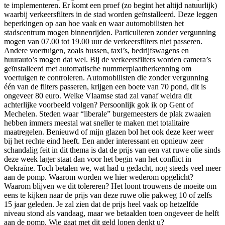
te implementeren. Er komt een proef (zo begint het altijd natuurlijk)
waarbij verkeersfilters in de stad worden geïnstalleerd. Deze leggen
beperkingen op aan hoe vaak en waar automobilisten het
stadscentrum mogen binnenrijden. Particulieren zonder vergunning
mogen van 07.00 tot 19.00 uur de verkeersfilters niet passeren.
Andere voertuigen, zoals bussen, taxi’s, bedrijfswagens en
huurauto’s mogen dat wel. Bij de verkeersfilters worden camera’s
geïnstalleerd met automatische nummerplaatherkenning om
voertuigen te controleren. Automobilisten die zonder vergunning
één van de filters passeren, krijgen een boete van 70 pond, dit is
ongeveer 80 euro. Welke Vlaamse stad zal vanaf weldra dit
achterlijke voorbeeld volgen? Persoonlijk gok ik op Gent of
Mechelen. Steden waar “liberale” burgemeesters de plak zwaaien
hebben immers meestal wat sneller te maken met totalitaire
maatregelen. Benieuwd of mijn glazen bol het ook deze keer weer
bij het rechte eind heeft. Een ander interessant en opnieuw zeer
schandalig feit in dit thema is dat de prijs van een vat ruwe olie sinds
deze week lager staat dan voor het begin van het conflict in
Oekraïne. Toch betalen we, wat had u gedacht, nog steeds veel meer
aan de pomp. Waarom worden we hier wederom opgelicht?
Waarom blijven we dit tolereren? Het loont trouwens de moeite om
eens te kijken naar de prijs van deze ruwe olie pakweg 10 of zelfs
15 jaar geleden. Je zal zien dat de prijs heel vaak op hetzelfde
niveau stond als vandaag, maar we betaalden toen ongeveer de helft
aan de pomp. Wie gaat met dit geld lopen denkt u?