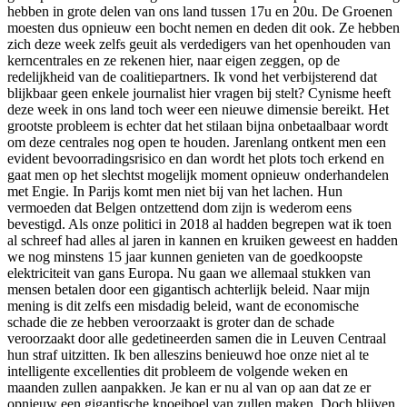
hebben in grote delen van ons land tussen 17u en 20u. De Groenen
moesten dus opnieuw een bocht nemen en deden dit ook. Ze hebben
zich deze week zelfs geuit als verdedigers van het openhouden van
kerncentrales en ze rekenen hier, naar eigen zeggen, op de
redelijkheid van de coalitiepartners. Ik vond het verbijsterend dat
blijkbaar geen enkele journalist hier vragen bij stelt? Cynisme heeft
deze week in ons land toch weer een nieuwe dimensie bereikt. Het
grootste probleem is echter dat het stilaan bijna onbetaalbaar wordt
om deze centrales nog open te houden. Jarenlang ontkent men een
evident bevoorradingsrisico en dan wordt het plots toch erkend en
gaat men op het slechtst mogelijk moment opnieuw onderhandelen
met Engie. In Parijs komt men niet bij van het lachen. Hun
vermoeden dat Belgen ontzettend dom zijn is wederom eens
bevestigd. Als onze politici in 2018 al hadden begrepen wat ik toen
al schreef had alles al jaren in kannen en kruiken geweest en hadden
we nog minstens 15 jaar kunnen genieten van de goedkoopste
elektriciteit van gans Europa. Nu gaan we allemaal stukken van
mensen betalen door een gigantisch achterlijk beleid. Naar mijn
mening is dit zelfs een misdadig beleid, want de economische
schade die ze hebben veroorzaakt is groter dan de schade
veroorzaakt door alle gedetineerden samen die in Leuven Centraal
hun straf uitzitten. Ik ben alleszins benieuwd hoe onze niet al te
intelligente excellenties dit probleem de volgende weken en
maanden zullen aanpakken. Je kan er nu al van op aan dat ze er
opnieuw een gigantische knoeiboel van zullen maken. Doch blijven