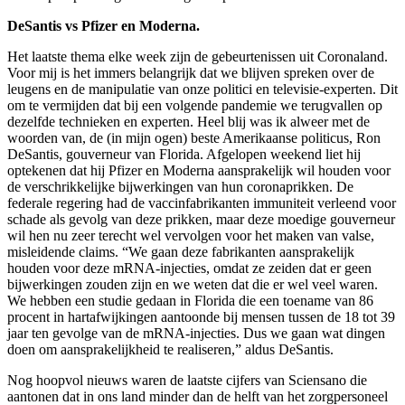
DeSantis vs Pfizer en Moderna.
Het laatste thema elke week zijn de gebeurtenissen uit Coronaland.
Voor mij is het immers belangrijk dat we blijven spreken over de
leugens en de manipulatie van onze politici en televisie-experten. Dit
om te vermijden dat bij een volgende pandemie we terugvallen op
dezelfde technieken en experten. Heel blij was ik alweer met de
woorden van, de (in mijn ogen) beste Amerikaanse politicus, Ron
DeSantis, gouverneur van Florida. Afgelopen weekend liet hij
optekenen dat hij Pfizer en Moderna aansprakelijk wil houden voor
de verschrikkelijke bijwerkingen van hun coronaprikken. De
federale regering had de vaccinfabrikanten immuniteit verleend voor
schade als gevolg van deze prikken, maar deze moedige gouverneur
wil hen nu zeer terecht wel vervolgen voor het maken van valse,
misleidende claims. “We gaan deze fabrikanten aansprakelijk
houden voor deze mRNA-injecties, omdat ze zeiden dat er geen
bijwerkingen zouden zijn en we weten dat die er wel veel waren.
We hebben een studie gedaan in Florida die een toename van 86
procent in hartafwijkingen aantoonde bij mensen tussen de 18 tot 39
jaar ten gevolge van de mRNA-injecties. Dus we gaan wat dingen
doen om aansprakelijkheid te realiseren,” aldus DeSantis.
Nog hoopvol nieuws waren de laatste cijfers van Sciensano die
aantonen dat in ons land minder dan de helft van het zorgpersoneel