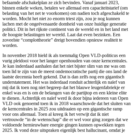
befaamde afschakelplan ze zich bevinden. Vanaf januari 2023,
binnen enkele weken, betalen we allemaal een capaciteitstarief (om
belasting van het net te voorkomen) om nadien toch afgeschakeld te
worden. Mocht het niet zo enorm triest zijn, zou je nog kunnen
lachen met de ongeëvenaarde domheid van onze huidige generatie
politici. Dit in het rijkste continent van de wereld en in het land met
de hoogste belastingen ter wereld. Laat dat even bezinken. Een
zoveelste “complottheorie” dreigt bovendien opnieuw realiteit te
worden.
In november 2018 hield ik als toenmalig Open VLD-politicus een
vurig pleidooi voor het langer openhouden van onze kerncentrales.
Je kan inderdaad aanhalen dat het niet bijster slim van me was om
toen lid te zijn van de meest ondemocratische partij die ons land de
laatste decennia heeft gekend. Dat is dan zelfs nog een gigantisch
understatement. Het was inderdaad ronduit achterlijk en naïef van
mij dat ik toen nog niet begreep dat het blauwe leugenfabriekje er
enkel was en is om de belangen van de partijtop en een kleine elite
te dienen. Achterlijk en naïef werd ik door bijna iedereen van Open
VLD ook genoemd toen ik in 2018 waarschuwde dat het sluiten van
de kerncentrales in 2025 zou uitdraaien op een gigantische ramp
voor ons allemaal. Toen al kreeg ik het verwijt dat ik niet
vertrouwde “in de wetenschap” die er wel voor ging zorgen dat we
voldoende hernieuwbare energie gingen kunnen opwekken tegen
2025. Ik vond deze uitspraken eigenlijk best hallucinant, omdat je