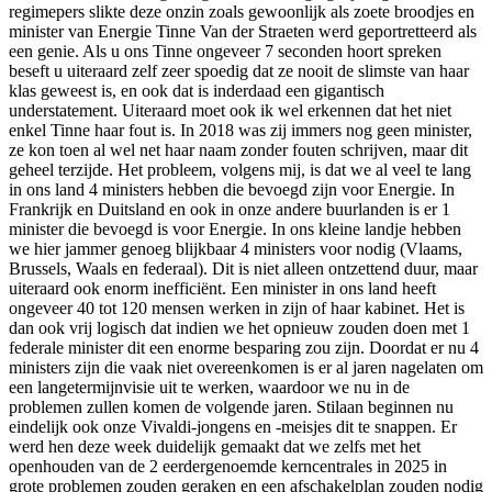
regimepers slikte deze onzin zoals gewoonlijk als zoete broodjes en
minister van Energie Tinne Van der Straeten werd geportretteerd als
een genie. Als u ons Tinne ongeveer 7 seconden hoort spreken
beseft u uiteraard zelf zeer spoedig dat ze nooit de slimste van haar
klas geweest is, en ook dat is inderdaad een gigantisch
understatement. Uiteraard moet ook ik wel erkennen dat het niet
enkel Tinne haar fout is. In 2018 was zij immers nog geen minister,
ze kon toen al wel net haar naam zonder fouten schrijven, maar dit
geheel terzijde. Het probleem, volgens mij, is dat we al veel te lang
in ons land 4 ministers hebben die bevoegd zijn voor Energie. In
Frankrijk en Duitsland en ook in onze andere buurlanden is er 1
minister die bevoegd is voor Energie. In ons kleine landje hebben
we hier jammer genoeg blijkbaar 4 ministers voor nodig (Vlaams,
Brussels, Waals en federaal). Dit is niet alleen ontzettend duur, maar
uiteraard ook enorm inefficiënt. Een minister in ons land heeft
ongeveer 40 tot 120 mensen werken in zijn of haar kabinet. Het is
dan ook vrij logisch dat indien we het opnieuw zouden doen met 1
federale minister dit een enorme besparing zou zijn. Doordat er nu 4
ministers zijn die vaak niet overeenkomen is er al jaren nagelaten om
een langetermijnvisie uit te werken, waardoor we nu in de
problemen zullen komen de volgende jaren. Stilaan beginnen nu
eindelijk ook onze Vivaldi-jongens en -meisjes dit te snappen. Er
werd hen deze week duidelijk gemaakt dat we zelfs met het
openhouden van de 2 eerdergenoemde kerncentrales in 2025 in
grote problemen zouden geraken en een afschakelplan zouden nodig