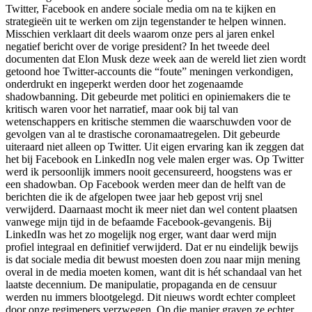
Twitter, Facebook en andere sociale media om na te kijken en
strategieën uit te werken om zijn tegenstander te helpen winnen.
Misschien verklaart dit deels waarom onze pers al jaren enkel
negatief bericht over de vorige president? In het tweede deel
documenten dat Elon Musk deze week aan de wereld liet zien wordt
getoond hoe Twitter-accounts die “foute” meningen verkondigen,
onderdrukt en ingeperkt werden door het zogenaamde
shadowbanning. Dit gebeurde met politici en opiniemakers die te
kritisch waren voor het narratief, maar ook bij tal van
wetenschappers en kritische stemmen die waarschuwden voor de
gevolgen van al te drastische coronamaatregelen. Dit gebeurde
uiteraard niet alleen op Twitter. Uit eigen ervaring kan ik zeggen dat
het bij Facebook en LinkedIn nog vele malen erger was. Op Twitter
werd ik persoonlijk immers nooit gecensureerd, hoogstens was er
een shadowban. Op Facebook werden meer dan de helft van de
berichten die ik de afgelopen twee jaar heb gepost vrij snel
verwijderd. Daarnaast mocht ik meer niet dan wel content plaatsen
vanwege mijn tijd in de befaamde Facebook-gevangenis. Bij
LinkedIn was het zo mogelijk nog erger, want daar werd mijn
profiel integraal en definitief verwijderd. Dat er nu eindelijk bewijs
is dat sociale media dit bewust moesten doen zou naar mijn mening
overal in de media moeten komen, want dit is hét schandaal van het
laatste decennium. De manipulatie, propaganda en de censuur
werden nu immers blootgelegd. Dit nieuws wordt echter compleet
door onze regimepers verzwegen. Op die manier graven ze echter