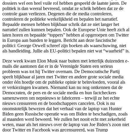
dossiers wel een heel vuile rol hebben gespeeld de laatste jaren. De
politiek is dan weeral bevreesd, omdat ze schrik hebben dat ze de
controle gaan verliezen. Degenen die de media controleren,
controleren de politieke werkelijkheid en bepalen het narratief.
Bepaalde mensen hebben blijkbaar schrik dat ze niet langer het
narratief zullen kunnen bepalen. Ook de Europese Unie heeft zich al
laten horen en bepaalde “toppers” hebben al opgeroepen om Twitter
in Europa aan banden te leggen. Bericht aan deze fascistische
politici: George Orwell schreef zijn boeken als waarschuwing, niet
als handleiding. Jullie als EU-politici bepalen niet wat “waarheid” is.
Deze week kwam Elon Musk naar buiten met letterlijk duizenden e-
mails die aantonen dat er in de Verenigde Staten een serieus
probleem was tot hij Twitter overnam. De Democratische Partij
speelt blijkbaar al jaren met Twitter en andere grote sociale media
onder één hoedje om de publieke opinie te beïnvloeden, vooral als
er verkiezingen kwamen. Niemand kan nu nog ontkennen dat de
Democraten, de pers en de sociale media en hun factcheckers
samenzweren om nepnieuws te fabriceren – terwijl ze het echte
nieuws censureren en de boodschappers cancelen. Ook is nu
onomstotelijk bewezen dat het verhaal van de laptop van Hunter
Biden geen Russische operatie was om Biden te beschadigen, zoals
al maanden werd beweerd. We zullen het nooit echt met zekerheid
weten, maar als het nieuws over de laptop van Joe Biden’s zoon niet
door Twitter en Facebook was gecensureerd, was Trump