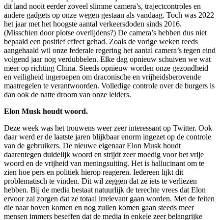
dit land nooit eerder zoveel slimme camera’s, trajectcontroles en
andere gadgets op onze wegen gestaan als vandaag. Toch was 2022
het jaar met het hoogste aantal verkeersdoden sinds 2016.
(Misschien door plotse overlijdens?) De camera’s hebben dus niet
bepaald een positief effect gehad. Zoals de vorige weken reeds
aangehaald wil onze federale regering het aantal camera’s tegen eind
volgend jaar nog verdubbelen. Elke dag opnieuw schuiven we wat
meer op richting China. Steeds opnieuw worden onze gezondheid
en veiligheid ingeroepen om draconische en vrijheidsberovende
maatregelen te verantwoorden. Volledige controle over de burgers is
dan ook de natte droom van onze leiders.
Elon Musk houdt woord.
Deze week was het trouwens weer zeer interessant op Twitter. Ook
daar werd er de laatste jaren blijkbaar enorm ingezet op de controle
van de gebruikers. De nieuwe eigenaar Elon Musk houdt
daarentegen duidelijk woord en strijdt zeer moedig voor het vrije
woord en de vrijheid van meningsuiting. Het is hallucinant om te
zien hoe pers en politiek hierop reageren. Iedereen lijkt dit
problematisch te vinden. Dit wil zeggen dat ze iets te verliezen
hebben. Bij de media bestaat natuurlijk de terechte vrees dat Elon
ervoor zal zorgen dat ze totaal irrelevant gaan worden. Met de feiten
die naar boven komen en nog zullen komen gaan steeds meer
mensen immers beseffen dat de media in enkele zeer belangrijke