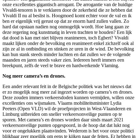
onze excellenties gigantisch arrogant. De arrogantie van de huidige
Vivaldi-tenoren is te verklaren door de zekerheid die ze hebben dat
Vivaldi II nu al beslist is. Hoogmoed komt echter voor de val en ik
ben er eigenlijk vrij gerust op dat ze enorm hard zullen vallen. Zo
hard dat opstaan nadien nog onmogelijk wordt. Hoe lang gaan ze
deze regering nog kunstmatig in leven trachten te houden? Een lijk
dat dood is kan met niet blijven reanimeren, toch Egbert? Vivaldi
maakt lijken onder de bevolking en reanimeert enkel zichzelf ook al
zijn ze al in ontbinding en stinken ze uren in de wind. De bevolking
kan hun stank steeds minder luchten en dat zullen we de volgende
maanden en jaren steeds vaker zien. Iedereen heeft immers een
breekpunt, zelfs de veel te brave en hardwerkende Vlaming.
Nog meer camera’s en drones.
Een ander relevant feit in de Belgische politiek was het nieuws dat
er zo mogelijk nog meer zal ingezet worden op camera’s en drones.
Deze zouden immers verkeersdoden kunnen vermijden, willen onze
excellenties ons wijsmaken. Vlaams mobiliteitsminister Lydia
Peeters (Open VLD) wil de proefprojecten in West-Vlaanderen en
Limburg uitbreiden om sneller verkeersonveilige punten op te
sporen. Met camera’s en drones worden daar sinds maart 2021
verkeersonveilige punten opgespoord, in de hoop dat dat lukt nog
voor er ongelukken plaatsvinden. Wederom is het voor onze politici
blijkbaar zeer moeilijk om eens te kijken naar de feiten. Er hebben in