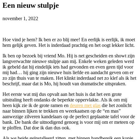
Een nieuw stulpje
november 1, 2022
Hoe vind je hem? Ik ben er zo blij mee! En eerlijk is eerlijk, ik moet
hem gelijk geven. Het is inderdaad prachtig en het oogt lekker licht.
Ik ben op bezoek bij vriend Mo. Hij is net gescheiden en showt zijn
langverwachte nieuwe stulpje aan mij. Enkele weken geleden werd
ik gebeld dat hij eindelijk iets had gevonden en even geen tijd voor
mij had… hij ging zijn nieuwe huis liefde en aandacht geven om er
zo zijn thuis van te maken. Het klinkt inderdaad net zo klef als ik het
beschrijf, maar dat is Mo, hij houdt van dramatische uitspraken.
Het eerste wat mij dus opvalt aan het huis is dat het een grote
uitstraling heeft ondanks de beperkte oppervlakte. Als ik om mij
heen kijk zie ik de grote ramen en
deuren met glas
die het zonlicht
naar binnen lijken te trekken en weerkaatsen op de “en mas”
aanwezige zilveren kandelaars op de perfect geplaatste tafel voor de
bank. De bank die uitnodigend genoeg is voor mij om er meteen op
te ploffen. Dat doe ik dan dus ook.
Als we beide geïnstalleerd zitten, met binnen handbereik een kopje