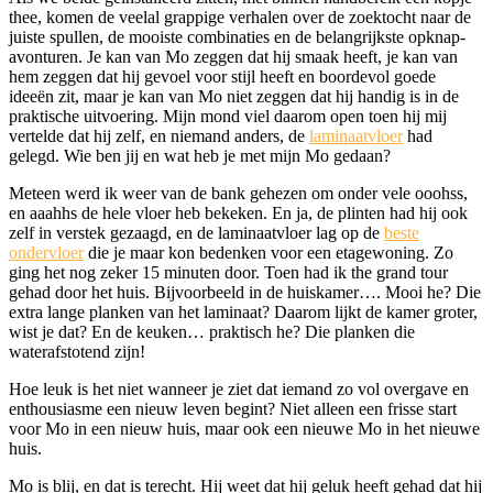
thee, komen de veelal grappige verhalen over de zoektocht naar de
juiste spullen, de mooiste combinaties en de belangrijkste opknap-
avonturen. Je kan van Mo zeggen dat hij smaak heeft, je kan van
hem zeggen dat hij gevoel voor stijl heeft en boordevol goede
ideeën zit, maar je kan van Mo niet zeggen dat hij handig is in de
praktische uitvoering. Mijn mond viel daarom open toen hij mij
vertelde dat hij zelf, en niemand anders, de
laminaatvloer
had
gelegd. Wie ben jij en wat heb je met mijn Mo gedaan?
Meteen werd ik weer van de bank gehezen om onder vele ooohss,
en aaahhs de hele vloer heb bekeken. En ja, de plinten had hij ook
zelf in verstek gezaagd, en de laminaatvloer lag op de
beste
ondervloer
die je maar kon bedenken voor een etagewoning. Zo
ging het nog zeker 15 minuten door. Toen had ik the grand tour
gehad door het huis. Bijvoorbeeld in de huiskamer…. Mooi he? Die
extra lange planken van het laminaat? Daarom lijkt de kamer groter,
wist je dat? En de keuken… praktisch he? Die planken die
waterafstotend zijn!
Hoe leuk is het niet wanneer je ziet dat iemand zo vol overgave en
enthousiasme een nieuw leven begint? Niet alleen een frisse start
voor Mo in een nieuw huis, maar ook een nieuwe Mo in het nieuwe
huis.
Mo is blij, en dat is terecht. Hij weet dat hij geluk heeft gehad dat hij