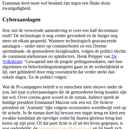
Fransman leest moet wel bestand zijn tegen een flinke dosis
zwartgalligheid.
Cyberaanslagen
Hoe ziet de verweesde samenleving er over een half decennium
eruit? De technologie is nog verder gevorderd en de burger nog
meer uit elkaar gespeeld. Wanneer technologisch geavanceerde
aanslagen – onder meer op containerboten en een Deense
spermabank- de gemoederen bezighouden, volgen de politici slechts
de communicatiebureaus en spindoctors.
Henk Pröpper van
De
Volkskrant
:
‘Gewapend met de jongste peilingsresultaten, met hun
algoritmen en beïnvloedingsstrategieën gaan ze de werkelijkheid te
lijf, niet gehinderd door enig vooruitzicht dat verder strekt dan
enkele dagen. En de politici volgen.’
Wat de Pr-campagnes betreft is er misschien niets nieuws onder de
zon, het type (cyber)aanslagen die de gemoederen bezig houden zijn
dat wel. Over corona geen woord in de roman. Indirect speelt de
huidige president Emmanuel Macron ook een rol. De fictieve
president uit ‘Anéantir’ lijkt volgens recensenten wereldwijd veel op
de actuele. In de roman doet hij bewust een stapje terug en kiest een
zwakke kandidaat als opvolger zodat hij daarna glorieus terug kan
keren op zijn post. Of dat pure fictie is of uit het leven gegrepen, is
nog onduidelijk: de
populariteit van Macron daalt
en hij heeft zich