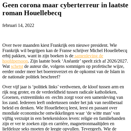
Geen corona maar cyberterreur in laatste
roman Houellebecq
februari 14, 2022
Over twee maanden kiest Frankrijk een nieuwe president. Wie
Frankrijk wil begrijpen kan de Franse schrijver Michel Houellebecq
erbij pakken, want in zijn boeken is de
samenleving de
hoofdpersoon
. Zijn laatste boek ‘Anéantir’ speelt zich af 2026/2027.
Wat
schetst
de auteur die, volgens sommigen op profetische wijze,
eerder onder meer het boerenverzet en de opkomst van de Islam in
de nationale politiek beschreef?
Over vijf jaar is ‘politiek links’ verdwenen, de kloof tussen arm en
rijk nog groter, en de verdeeldheid tussen radicale katholieken,
Groenen, extreemlinks en -rechts zorgt voor een samenleving van
los zand. Iedereen leeft ondertussen onder het juk van neoliberaal
beleid en denken. Wie Houellebecq leest, leest en passant over
mondiale economische ontwikkelingen waar ‘de witte man’ van
vijftig verzuipt in een betekenisloos leven: religie en familiebanden
zijn er ver te zoeken zijn en carrière, magnetronmaaltijden en
liefdeloze seks moeten de leegte opvullen. Tevergeefs. Wie de