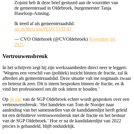
Zojuist heb ik deze brief gestuurd aan de voorzitter van
de gemeenteraad in Oldebroek, burgemeester Tanja
Haseloop-Amsing.
Ik treed af als gemeenteraadslid.
pic.twitter.com/PEtJYSYD3O
— CVO Oldebroek (@CVOldebroek)
November 16,
2021
Vertrouwensbreuk
In het schrijven zegt hij zijn werkzaamheden direct neer te leggen:
‘Wegens een verschil van (politiek) inzicht binnen de fractie, zal ik
aftreden als gemeenteraadslid. Deze situatie valt me nogmaals zwaar
en betreur ik zeer. Dit is intern besproken binnen de fractie, en ik
vind het professioneel om dit ook intern te houden.’
Op
de site
van de SGP Oldebroek echter wordt gesproken over een
vertrouwensbreuk: ‘Het handelen van Tom de Nooijer naar
aanleiding van het samenstellen van de kandidatenlijst heeft geleid
tot een definitieve vertrouwensbreuk met de fractie en het bestuur
van de SGP Oldebroek.’ Hoe er na de kandidatenlijst van 2022
precies is gehandeld, blijft onduidelijk.