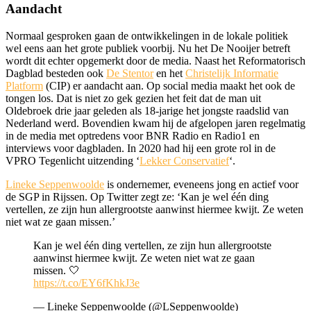
Aandacht
Normaal gesproken gaan de ontwikkelingen in de lokale politiek
wel eens aan het grote publiek voorbij. Nu het De Nooijer betreft
wordt dit echter opgemerkt door de media. Naast het Reformatorisch
Dagblad besteden ook
De Stentor
en het
Christelijk Informatie
Platform
(CIP) er aandacht aan. Op social media maakt het ook de
tongen los. Dat is niet zo gek gezien het feit dat de man uit
Oldebroek drie jaar geleden als 18-jarige het jongste raadslid van
Nederland werd. Bovendien kwam hij de afgelopen jaren regelmatig
in de media met optredens voor BNR Radio en Radio1 en
interviews voor dagbladen. In 2020 had hij een grote rol in de
VPRO Tegenlicht uitzending ‘
Lekker Conservatief
‘.
Lineke Seppenwoolde
is ondernemer, eveneens jong en actief voor
de SGP in Rijssen. Op Twitter zegt ze: ‘Kan je wel één ding
vertellen, ze zijn hun allergrootste aanwinst hiermee kwijt. Ze weten
niet wat ze gaan missen.’
Kan je wel één ding vertellen, ze zijn hun allergrootste
aanwinst hiermee kwijt. Ze weten niet wat ze gaan
missen. 🤍
https://t.co/EY6fKhkJ3e
— Lineke Seppenwoolde (@LSeppenwoolde)