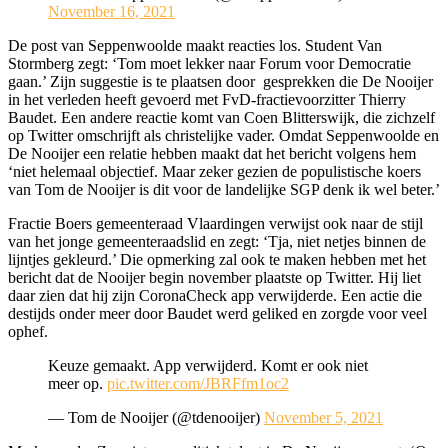
November 16, 2021
De post van Seppenwoolde maakt reacties los. Student Van
Stormberg zegt: ‘Tom moet lekker naar Forum voor Democratie
gaan.’ Zijn suggestie is te plaatsen door gesprekken die De Nooijer
in het verleden heeft gevoerd met FvD-fractievoorzitter Thierry
Baudet. Een andere reactie komt van Coen Blitterswijk, die zichzelf
op Twitter omschrijft als christelijke vader. Omdat Seppenwoolde en
De Nooijer een relatie hebben maakt dat het bericht volgens hem
‘niet helemaal objectief. Maar zeker gezien de populistische koers
van Tom de Nooijer is dit voor de landelijke SGP denk ik wel beter.’
Fractie Boers gemeenteraad Vlaardingen verwijst ook naar de stijl
van het jonge gemeenteraadslid en zegt: ‘Tja, niet netjes binnen de
lijntjes gekleurd.’ Die opmerking zal ook te maken hebben met het
bericht dat de Nooijer begin november plaatste op Twitter. Hij liet
daar zien dat hij zijn CoronaCheck app verwijderde. Een actie die
destijds onder meer door Baudet werd geliked en zorgde voor veel
ophef.
Keuze gemaakt. App verwijderd. Komt er ook niet
meer op.
pic.twitter.com/JBRFfm1oc2
— Tom de Nooijer (@tdenooijer)
November 5, 2021