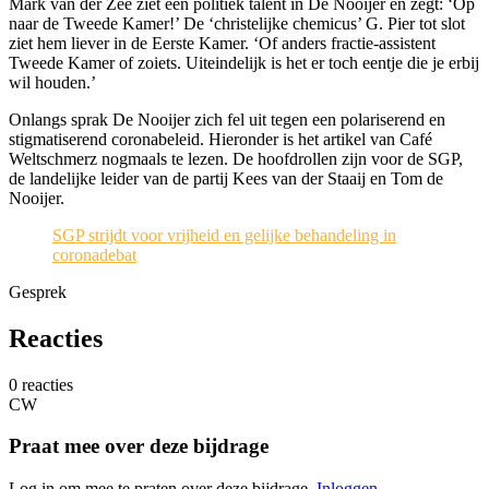
Mark van der Zee ziet een politiek talent in De Nooijer en zegt: ‘Op
naar de Tweede Kamer!’ De ‘christelijke chemicus’ G. Pier tot slot
ziet hem liever in de Eerste Kamer. ‘Of anders fractie-assistent
Tweede Kamer of zoiets. Uiteindelijk is het er toch eentje die je erbij
wil houden.’
Onlangs sprak De Nooijer zich fel uit tegen een polariserend en
stigmatiserend coronabeleid. Hieronder is het artikel van Café
Weltschmerz nogmaals te lezen. De hoofdrollen zijn voor de SGP,
de landelijke leider van de partij Kees van der Staaij en Tom de
Nooijer.
SGP strijdt voor vrijheid en gelijke behandeling in
coronadebat
Gesprek
Reacties
0 reacties
CW
Praat mee over deze bijdrage
Log in om mee te praten over deze bijdrage.
Inloggen