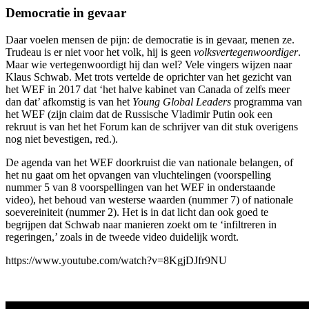
Democratie in gevaar
Daar voelen mensen de pijn: de democratie is in gevaar, menen ze.
Trudeau is er niet voor het volk, hij is geen
volksvertegenwoordiger
.
Maar wie vertegenwoordigt hij dan wel? Vele vingers wijzen naar
Klaus Schwab. Met trots vertelde de oprichter van het gezicht van
het WEF in 2017 dat ‘het halve kabinet van Canada of zelfs meer
dan dat’ afkomstig is van het
Young Global Leaders
programma van
het WEF (zijn claim dat de Russische Vladimir Putin ook een
rekruut is van het het Forum kan de schrijver van dit stuk overigens
nog niet bevestigen, red.).
De agenda van het WEF doorkruist die van nationale belangen, of
het nu gaat om het opvangen van vluchtelingen (voorspelling
nummer 5 van 8 voorspellingen van het WEF in onderstaande
video), het behoud van westerse waarden (nummer 7) of nationale
soevereiniteit (nummer 2). Het is in dat licht dan ook goed te
begrijpen dat Schwab naar manieren zoekt om te ‘infiltreren in
regeringen,’ zoals in de tweede video duidelijk wordt.
https://www.youtube.com/watch?v=8KgjDJfr9NU