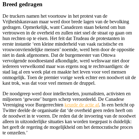
Breed gedragen
De truckers namen het voortouw in het protest van de
Vrijheidskaravaan maar werd door brede lagen van de bevolking
gedragen. Opmerkelijk, want Canadezen staan bekend om hun
vertrouwen in de overheid en zullen niet snel de straat op gaan om
hun rechten op te eisen. Het feit dat Trudeau de protestanten in
eerste instantie ‘een kleine minderheid van vaak racistische en
vrouwonvriendelijke mensen’ noemde, werd hem door de oppositie
niet in dank afgenomen. Dat de burgemeester van Ottowa
vervolgende noodtoestand afkondigde, werd weliswaar niet door
iedereen verwelkomd maar was ergens nog te rechtvaardigen: de
stad lag al een week plat en maakte het leven voor veel mensen
onmogelijk. Toen de premier vorige week echter een noodwet uit de
kast trok, was dat voor veel mensen de druppel.
De noodgreep werd door intellectuelen, journalisten, activisten en
miljoenen ‘gewone’ burgers scherp veroordeeld. De Canadese
Vereniging voor Burgerrechten
keurde de actie af
. In een bericht op
Twitter deelde de organisatie dat ‘de overheid geen reden heeft om
de noodwet in te voeren. De reden dat de invoering van de noodwet
alleen in uitzonderlijke situaties kan worden toegepast is duidelijk:
het geeft de regering de mogelijkheid om het democratische proces
te omzeilen.’