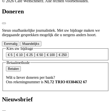
© 2026 Café Weltschmerz. Alle rechten voorbehouden.
Doneren
Steun onafhankelijke journalistiek. Met uw bijdrage maken we
diepgaande gesprekken mogelijk die u nergens anders hoort.
Eenmalig
Maandelijks
Kies uw bijdrage
€ 5
€ 10
€ 25
€ 50
€ 100
€ 250
Betaalmethode
Betalen
Wilt u liever doneren per bank?
Ons rekeningnummer is
NL72 TRIO 03384632 67
Nieuwsbrief