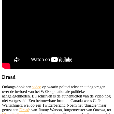
Draad
Onlangs dook een
video
op waarin politici tekst en uitleg vragen
over de invloed van het WEF op nationale politieke
aangelegenheden. Bij schrijven is de authenticiteit van de video nog
niet vastgesteld. Een betrouwbare bron uit Canada wees Café
Weltschmerz wel op een Twitterbericht. Noem het ‘draadje’ maar
gerust een
Draad
: van Jimmy Watson, burgemeester van Ottowa, tot