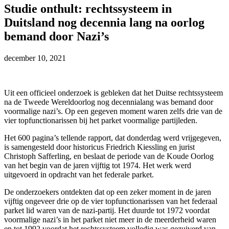
Studie onthult: rechtssysteem in
Duitsland nog decennia lang na oorlog
bemand door Nazi’s
december 10, 2021
Uit een officieel onderzoek is gebleken dat het Duitse rechtssysteem
na de Tweede Wereldoorlog nog decennialang was bemand door
voormalige nazi’s. Op een gegeven moment waren zelfs drie van de
vier topfunctionarissen bij het parket voormalige partijleden.
Het 600 pagina’s tellende rapport, dat donderdag werd vrijgegeven,
is samengesteld door historicus Friedrich Kiessling en jurist
Christoph Safferling, en beslaat de periode van de Koude Oorlog
van het begin van de jaren vijftig tot 1974. Het werk werd
uitgevoerd in opdracht van het federale parket.
De onderzoekers ontdekten dat op een zeker moment in de jaren
vijftig ongeveer drie op de vier topfunctionarissen van het federaal
parket lid waren van de nazi-partij. Het duurde tot 1972 voordat
voormalige nazi’s in het parket niet meer in de meerderheid waren
en tot 1992 voordat het rechtssysteem volledig was gezuiverd van