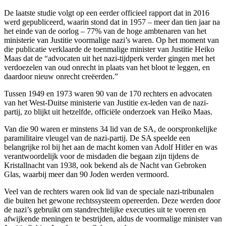
De laatste studie volgt op een eerder officieel rapport dat in 2016
werd gepubliceerd, waarin stond dat in 1957 – meer dan tien jaar na
het einde van de oorlog – 77% van de hoge ambtenaren van het
ministerie van Justitie voormalige nazi’s waren. Op het moment van
die publicatie verklaarde de toenmalige minister van Justitie Heiko
Maas dat de “advocaten uit het nazi-tijdperk verder gingen met het
verdoezelen van oud onrecht in plaats van het bloot te leggen, en
daardoor nieuw onrecht creëerden.”
Tussen 1949 en 1973 waren 90 van de 170 rechters en advocaten
van het West-Duitse ministerie van Justitie ex-leden van de nazi-
partij, zo blijkt uit hetzelfde, officiële onderzoek van Heiko Maas.
Van die 90 waren er minstens 34 lid van de SA, de oorspronkelijke
paramilitaire vleugel van de nazi-partij. De SA speelde een
belangrijke rol bij het aan de macht komen van Adolf Hitler en was
verantwoordelijk voor de misdaden die begaan zijn tijdens de
Kristallnacht van 1938, ook bekend als de Nacht van Gebroken
Glas, waarbij meer dan 90 Joden werden vermoord.
Veel van de rechters waren ook lid van de speciale nazi-tribunalen
die buiten het gewone rechtssysteem opereerden. Deze werden door
de nazi’s gebruikt om standrechtelijke executies uit te voeren en
afwijkende meningen te bestrijden, aldus de voormalige minister van