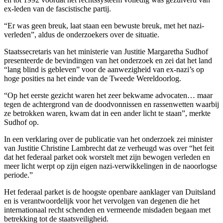
ex-leden van de fascistische partij.
“Er was geen breuk, laat staan ​​een bewuste breuk, met het nazi-
verleden”, aldus de onderzoekers over de situatie.
Staatssecretaris van het ministerie van Justitie Margaretha Sudhof
presenteerde de bevindingen van het onderzoek en zei dat het land
“lang blind is gebleven” voor de aanwezigheid van ex-nazi’s op
hoge posities na het einde van de Tweede Wereldoorlog.
“Op het eerste gezicht waren het zeer bekwame advocaten… maar
tegen de achtergrond van de doodvonnissen en rassenwetten waarbij
ze betrokken waren, kwam dat in een ander licht te staan”, merkte
Sudhof op.
In een verklaring over de publicatie van het onderzoek zei minister
van Justitie Christine Lambrecht dat ze verheugd was over “het feit
dat het federaal parket ook worstelt met zijn bewogen verleden en
meer licht werpt op zijn eigen nazi-verwikkelingen in de naoorlogse
periode.”
Het federaal parket is de hoogste openbare aanklager van Duitsland
en is verantwoordelijk voor het vervolgen van degenen die het
internationaal recht schenden en vermeende misdaden begaan met
betrekking tot de staatsveiligheid.