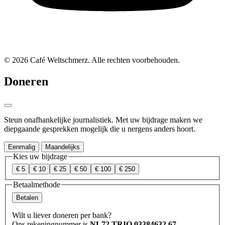
© 2026 Café Weltschmerz. Alle rechten voorbehouden.
Doneren
Steun onafhankelijke journalistiek. Met uw bijdrage maken we
diepgaande gesprekken mogelijk die u nergens anders hoort.
Eenmalig
Maandelijks
Kies uw bijdrage
€ 5
€ 10
€ 25
€ 50
€ 100
€ 250
Betaalmethode
Betalen
Wilt u liever doneren per bank?
Ons rekeningnummer is
NL72 TRIO 03384632 67