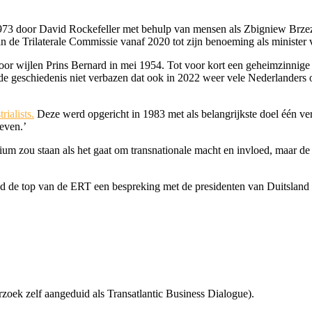
973 door David Rockefeller met behulp van mensen als
Zbigniew Brzez
an de Trilaterale Commissie vanaf 2020 tot zijn benoeming als minister
oor wijlen Prins Bernard in mei 1954. Tot voor kort een geheimzinnig
 de geschiedenis niet verbazen dat ook in 2022 weer vele Nederland
ialists.
Deze werd opgericht in 1983 met als belangrijkste doel één ve
even.’
um zou staan als het gaat om transnationale macht en invloed, maar de 
had de top van de ERT een bespreking met de presidenten van Duitsland
zoek zelf aangeduid als Transatlantic Business Dialogue).