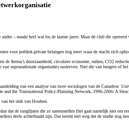
etwerkorganisatie
nder – maakt heel wat los de laatste jaren. Maar de club die opereert 
msten voor publiek-private belangen nog meer waar de macht zich ophou
ten de thema’s duurzaamheid, circulaire economie, milieu, CO2 reductie,
gen van supranationale organisaties nastreven. Niet die van burgers of h
 aanleiding van een analyse van twee sociologen van de Canadese Unive
te and the Transnational Policy-Planning Network, 1996-2006: A Struct
ig van het stuk van Houben.
dan dat de ranglijsten die ze samenstellen (het gaat namelijk niet om 
tellen) deels achterhaald zijn. Dat neemt niet weg dat de studie nog st