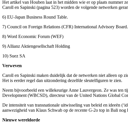
Het artikel van Houben laat in het midden wie er op plaats nummer ze
Caroll en Sapinski (pagina 523) worden de volgende netwerken gerangs
6) EU-Japan Business Round Table.
7) Council on Foreign Relations (CFR) International Advisory Board.
8) Word Economic Forum (WEF)
9) Allianz Aktiengesellschaft Holding
10) Suez SA
Verweven
Caroll en Sapinski maken duidelijk dat de netwerken niet alleen op 
Het is eerder regel dan uitzondering dezelfde sleutelfiguren te zien.
Neem bijvoorbeeld een willekeurige Anne Lauvergeon. Ze was ten tij
Development (WBCSD), directeur van de United Nations Global Com
De intensiteit van transnationale uitwisseling van beleid en ideeën (‘i
aanwezigheid van Klaus Schwab op de recente G-2o top in Bali nog 
Nieuwe wereldorde