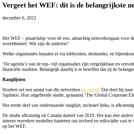
Vergeet het WEF: dit is de belangrijkste n
december 6, 2022
Het WEF – praatclubje voor de een, almachtig netwerkorgaan voor de a
wereldtoneel. Wie zijn de anderen?
Welke organisaties bepalen er via lobbyisten, denktanks, en bijeenko
‘De agenda’s van de top- vijf organisaties zijn vergelijkbaar en omvat
financiële markten. Belangrijk daarbij is te beseffen dat zij de belan
Ranglijsten
Houben zet een aantal van die netwerken
op een rij.
Dat doet hij naar
Sapinksi. Hun uitgebreide studie, genaamd ‘The Global Corporate Eli
Het eerste deel van onderstaande ranglijst, inclusief links, is afkomst
De studie afkomstig uit Canada dateert van 2010. Het kan niet anders 
auteurs
meerdere
modellen hanteren om invloed en reikwijdte vast te s
op het WEF.