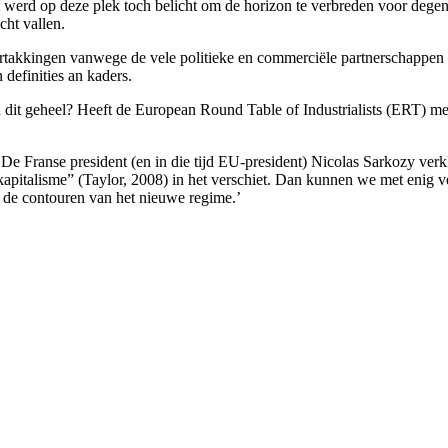
werd op deze plek toch belicht om de horizon te verbreden voor degene
cht vallen.
 vertakkingen vanwege de vele politieke en commerciële partnerschappen
 definities an kaders.
 dit geheel? Heeft de
European Round Table of Industrialists (ERT) me
e Franse president (en in die tijd EU-president) Nicolas Sarkozy verkl
apitalisme” (Taylor, 2008) in het verschiet. Dan kunnen we met enig ve
n de contouren van het nieuwe regime.’