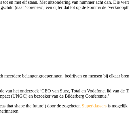
s tot en met elf staan. Met uitzondering van nummer acht dan. Die wer
chikt (naar ‘coreness’, een cijfer dat tot op de komma de ‘verknoopthe
zich meerdere belangengroeperingen, bedrijven en mensen bij elkaar bre
de van het onderzoek ‘CEO van Suez, Total en Vodafone, lid van de Tr
pact (UNGC) en bezoeker van de Bilderberg Conferentie.’
deas that shape the future’) door de zogeheten
Superklassers
is mogelijk 
herinneren.