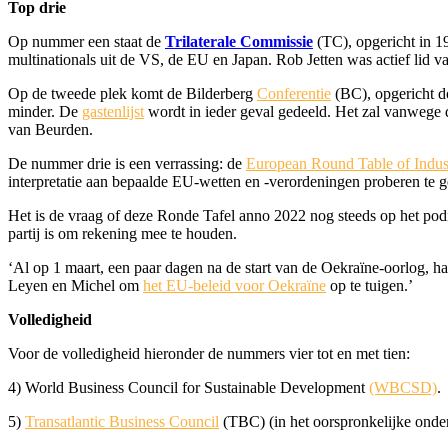
Top drie
Op nummer een staat de
Trilaterale Commissie
(TC), opgericht in 1
multinationals uit de VS, de EU en Japan. Rob Jetten was actief lid v
Op de tweede plek komt de Bilderberg
Conferentie
(BC), opgericht d
minder. De
gastenlijst
wordt in ieder geval gedeeld. Het zal vanwege
van Beurden.
De nummer drie is een verrassing: de
European Round Table of Industr
interpretatie aan bepaalde EU-wetten en -verordeningen proberen te g
Het is de vraag of deze Ronde Tafel anno 2022 nog steeds op het podi
partij is om rekening mee te houden.
‘Al op 1 maart, een paar dagen na de start van de Oekraïne-oorlog, 
Leyen en Michel om
het EU-beleid voor Oekraïne
op te tuigen.’
Volledigheid
Voor de volledigheid hieronder de nummers vier tot en met tien:
4) World Business Council for Sustainable Development
(WBCSD)
.
5)
Transatlantic Business Council
(TBC) (in het oorspronkelijke onder