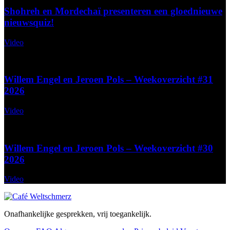
Shohreh en Mordechaï presenteren een gloednieuwe
nieuwsquiz!
Video
Willem Engel en Jeroen Pols – Weekoverzicht #31
2026
Video
Willem Engel en Jeroen Pols – Weekoverzicht #30
2026
Video
Onafhankelijke gesprekken, vrij toegankelijk.