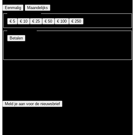
Eenmalig
Maandelijks
Kies uw bijdrage
€ 5
€ 10
€ 25
€ 50
€ 100
€ 250
Betaalmethode
Betalen
Ons rekeningnummer is:
NL72 TRIO 03384632 67
Nieuwsbrief
Blijf op de hoogte
Ontvang nieuwe gesprekken en artikelen direct in uw inbox.
Meld je aan voor de nieuwsbrief
Gerelateerd